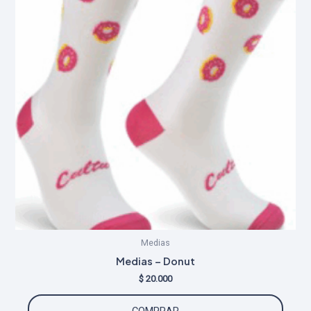
Medias
Medias – Donut
$
20.000
COMPRAR