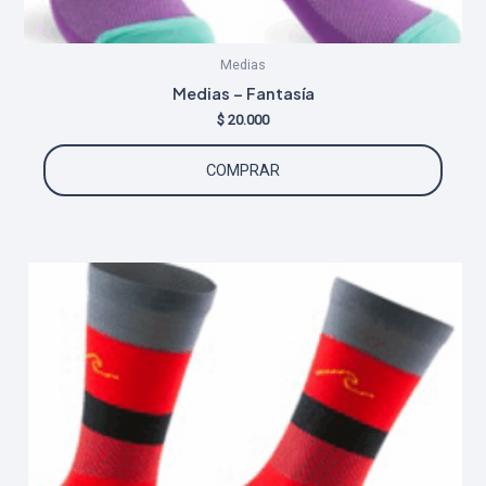
Medias
Medias – Fantasía
$
20.000
Este
COMPRAR
produ
tiene
múltip
varian
Las
opcio
se
puede
elegir
en
la