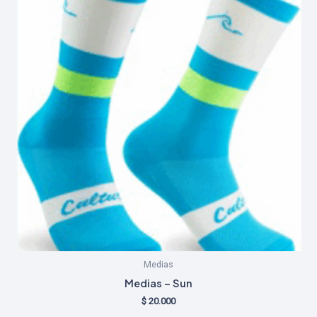
opcio
se
puede
elegir
en
la
págin
de
produ
Medias
Medias – Sun
$
20.000