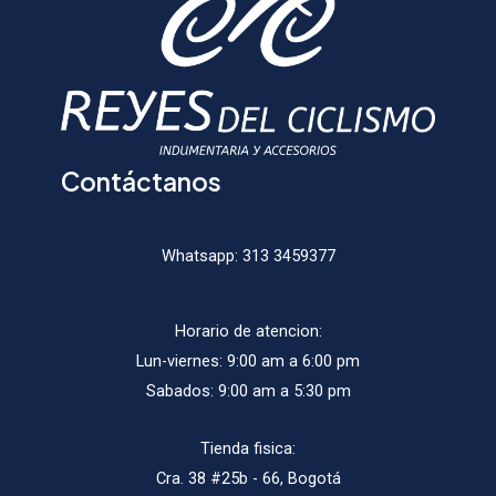
la
págin
de
produ
Contáctanos
Whatsapp:
313 3459377
Horario de atencion:
Lun-viernes: 9:00 am a 6:00 pm
Sabados: 9:00 am a 5:30 pm
Tienda fisica:
Cra. 38 #25b - 66, Bogotá