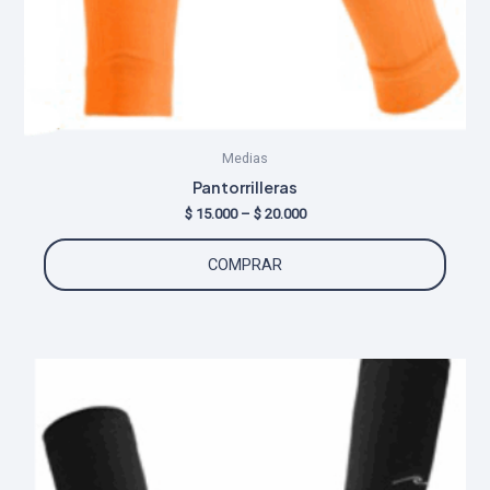
Medias
Pantorrilleras
Price
$
15.000
–
$
20.000
range:
Este
$ 15.000
COMPRAR
through
produ
$ 20.000
tiene
múltip
varian
Las
opcio
se
puede