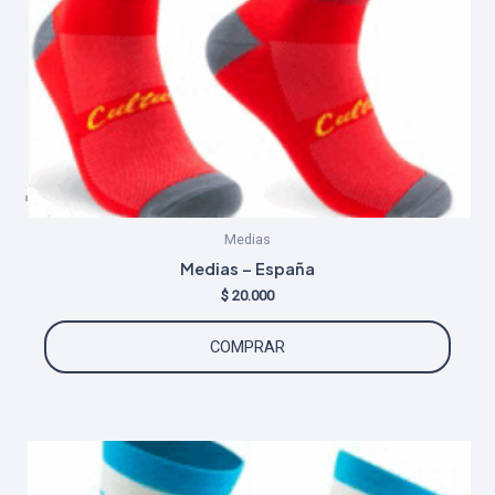
págin
de
produ
Medias
Medias – España
$
20.000
Este
COMPRAR
produ
tiene
múltip
varian
Las