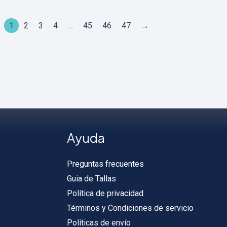
variantes.
opciones
1
2
3
4
…
45
46
47
→
Las
se
opciones
pueden
se
elegir
pueden
en
elegir
la
en
página
la
de
página
producto
Ayuda
de
producto
Preguntas frecuentes
Guia de Tallas
Política de privacidad
Términos y Condiciones de servicio
Políticas de envío