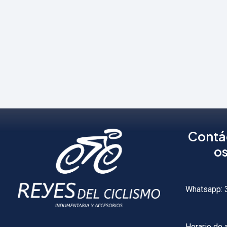
Contá
o
Whatsapp:
3
Horario de 