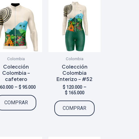
Colombia
Colombia
Colección
Colección
Colombia –
Colombia
cafetero
Enterizo – #52
Price
60.000
–
$
95.000
$
120.000
–
range:
Price
$
165.000
Este
$ 60.000
range:
Este
COMPRAR
through
$ 120.000
producto
COMPRAR
$ 95.000
through
producto
tiene
$ 165.000
tiene
múltiples
múltiples
variantes.
variantes.