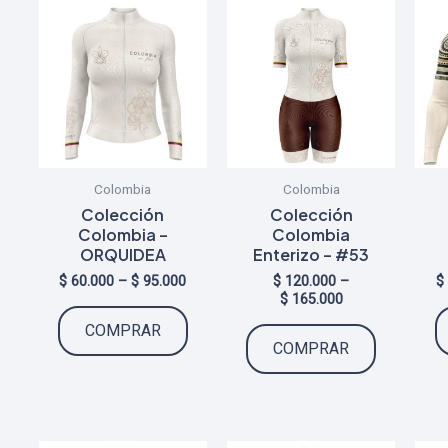
Colombia
Colombia
Colección
Colección
Colombia –
Colombia
ORQUIDEA
Enterizo – #53
Price
$
60.000
–
$
95.000
$
120.000
–
$
range:
Price
$
165.000
Este
$ 60.000
range:
Este
COMPRAR
through
$ 120.000
producto
COMPRAR
$ 95.000
through
producto
tiene
$ 165.000
tiene
múltiples
múltiples
variantes.
variantes.