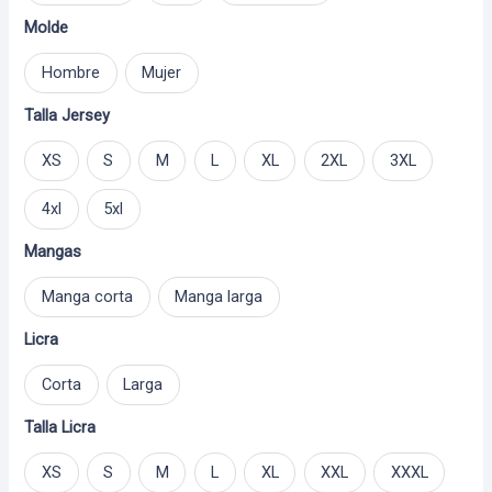
through
Molde
$ 195.000
Hombre
Mujer
Talla Jersey
XS
S
M
L
XL
2XL
3XL
4xl
5xl
Mangas
Manga corta
Manga larga
Licra
Corta
Larga
Talla Licra
XS
S
M
L
XL
XXL
XXXL