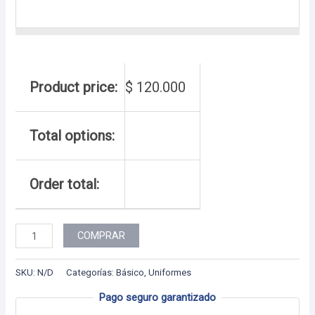
Product price:
$
120.000
Total options:
Order total:
Colección
COMPRAR
Colombia
-
SKU:
N/D
Categorías:
Básico
,
Uniformes
Uniforme
Pago seguro garantizado
Colibrí