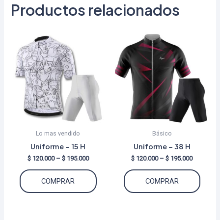
Productos relacionados
Lo mas vendido
Básico
Uniforme – 15 H
Uniforme – 38 H
Price
Price
$
120.000
–
$
195.000
$
120.000
–
$
195.000
range:
range:
Este
Este
$ 120.000
$ 120.000
COMPRAR
COMPRAR
through
through
producto
produ
$ 195.000
$ 195.000
tiene
tiene
múltiples
múltip