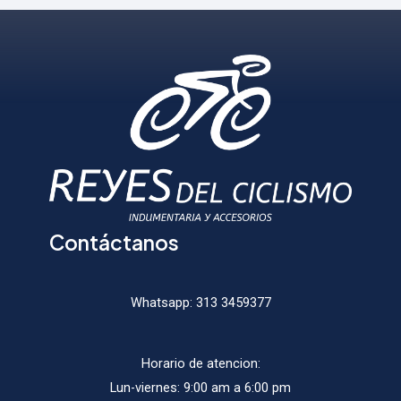
opciones
opcio
se
se
pueden
puede
elegir
elegir
en
en
la
la
página
págin
de
de
producto
produ
Contáctanos
Whatsapp:
313 3459377
Horario de atencion:
Lun-viernes: 9:00 am a 6:00 pm