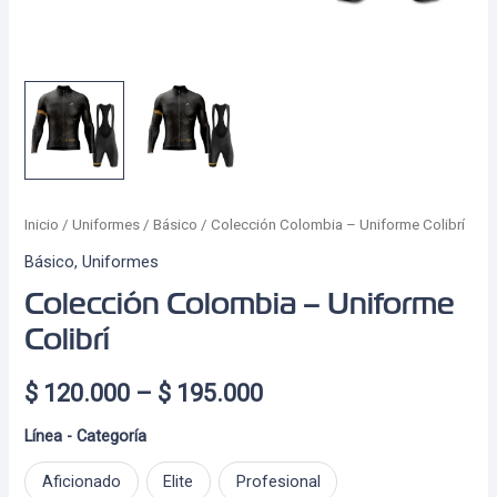
Inicio
/
Uniformes
/
Básico
/ Colección Colombia – Uniforme Colibrí
Básico
,
Uniformes
Colección Colombia – Uniforme
Colibrí
Price
$
120.000
–
$
195.000
range:
Línea - Categoría
$ 120.000
Aficionado
Elite
Profesional