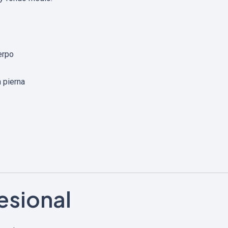
erpo
a pierna
esional