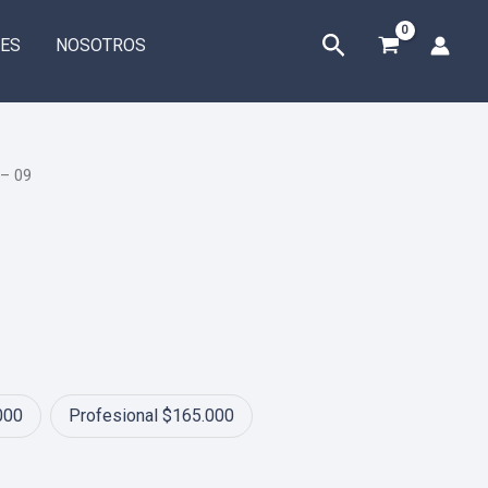
Buscar
ES
NOSOTROS
 – 09
e
e:
0.000
000
Profesional $165.000
ugh