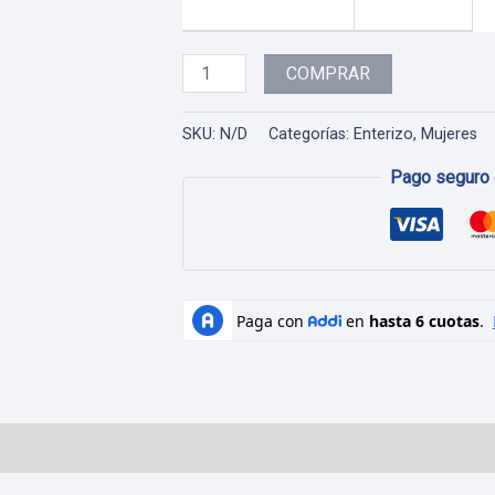
Enterizo
COMPRAR
Dama
-
SKU:
N/D
Categorías:
Enterizo
,
Mujeres
09
Pago seguro 
cantidad