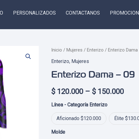
GO
PERSONALIZADOS
CONTACTANOS
PROMOCION
Inicio
/
Mujeres
/
Enterizo
/ Enterizo Dama
Enterizo
,
Mujeres
Enterizo Dama – 09
Pric
$
120.000
–
$
150.000
rang
Línea - Categoría Enterizo
$ 12
Aficionado $120.000
Élite $130.
thro
Molde