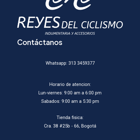
la
la
página
págin
de
de
producto
produ
Contáctanos
Whatsapp:
313 3459377
Horario de atencion:
Lun-viernes: 9:00 am a 6:00 pm
Sabados: 9:00 am a 5:30 pm
Tienda fisica:
Cra. 38 #25b - 66, Bogotá