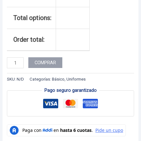
Total options:
Order total:
Uniforme
COMPRAR
-
36
SKU:
N/D
Categorías:
Básico
,
Uniformes
H
Pago seguro garantizado
cantidad