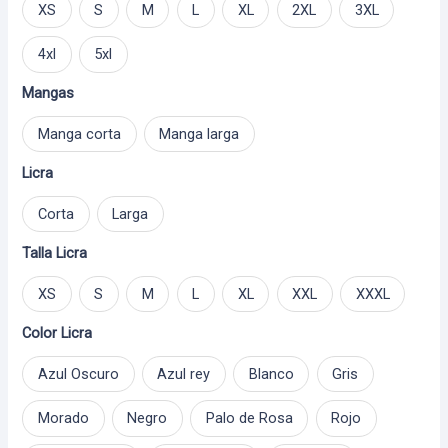
XS
S
M
L
XL
2XL
3XL
4xl
5xl
Mangas
Manga corta
Manga larga
Licra
Corta
Larga
Talla Licra
XS
S
M
L
XL
XXL
XXXL
Color Licra
Azul Oscuro
Azul rey
Blanco
Gris
Morado
Negro
Palo de Rosa
Rojo