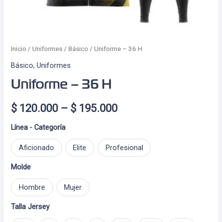
Inicio
/
Uniformes
/
Básico
/ Uniforme – 36 H
Básico
,
Uniformes
Uniforme – 36 H
Price
$
120.000
–
$
195.000
range:
Línea - Categoría
$ 120.000
Aficionado
Elite
Profesional
through
Molde
$ 195.000
Hombre
Mujer
Talla Jersey