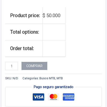
Product price:
$
50.000
Total options:
Order total:
BUSO
COMPRAR
MTB
7
SKU:
N/D
Categorías:
Busos MTB
,
MTB
cantidad
Pago seguro garantizado