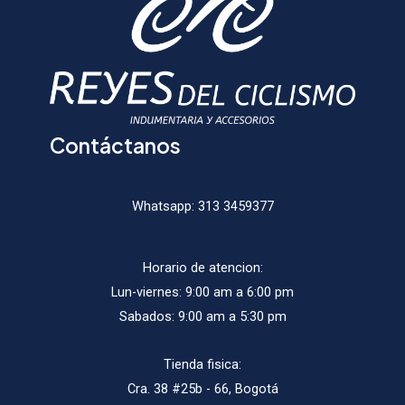
en
en
la
la
página
págin
de
de
producto
produ
Contáctanos
Whatsapp:
313 3459377
Horario de atencion:
Lun-viernes: 9:00 am a 6:00 pm
Sabados: 9:00 am a 5:30 pm
Tienda fisica:
Cra. 38 #25b - 66, Bogotá