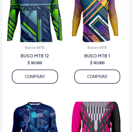
Busos MTB
Busos MTB
BUSO MTB 12
BUSO MTB 1
$
50.000
$
50.000
Este
Este
COMPRAR
COMPRAR
producto
produ
tiene
tiene
múltiples
múltip
variantes.
varian
Las
Las
opciones
opcio
se
se