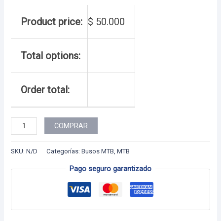
Product price:
$
50.000
Total options:
Order total:
BUS
COMPRAR
MTB
9
SKU:
N/D
Categorías:
Busos MTB
,
MTB
cantidad
Pago seguro garantizado