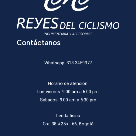
la
la
página
págin
de
de
producto
produ
Contáctanos
Whatsapp:
313 3459377
Horario de atencion:
Lun-viernes: 9:00 am a 6:00 pm
Sabados: 9:00 am a 5:30 pm
Tienda fisica:
Cra. 38 #25b - 66, Bogotá