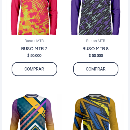
Busos MTB
Busos MTB
BUSO MTB 7
BUSO MTB 8
$
50.000
$
50.000
Este
Este
COMPRAR
COMPRAR
producto
produ
tiene
tiene
múltiples
múltip
variantes.
varian
Las
Las
opciones
opcio
se
se
pueden
puede