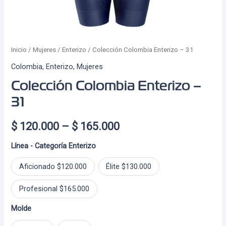
Inicio
/
Mujeres
/
Enterizo
/ Colección Colombia Enterizo – 31
Colombia
,
Enterizo
,
Mujeres
Colección Colombia Enterizo –
31
Price
$
120.000
–
$
165.000
range:
Línea - Categoría Enterizo
$ 120.000
Aficionado $120.000
Élite $130.000
through
Profesional $165.000
$ 165.000
Molde