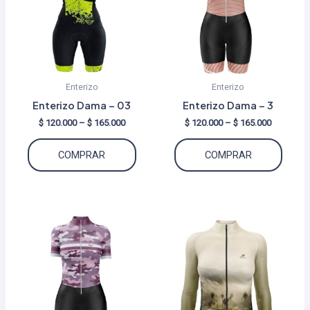
Enterizo
Enterizo
Enterizo Dama – 03
Enterizo Dama – 3
Price
Price
$
120.000
–
$
165.000
$
120.000
–
$
165.000
range:
range:
Este
Este
$ 120.000
$ 120.000
COMPRAR
COMPRAR
through
through
producto
produ
$ 165.000
$ 165.000
tiene
tiene
múltiples
múltip
variantes.
varian
Las
Las
opciones
opcio
se
se
pueden
puede
elegir
elegir