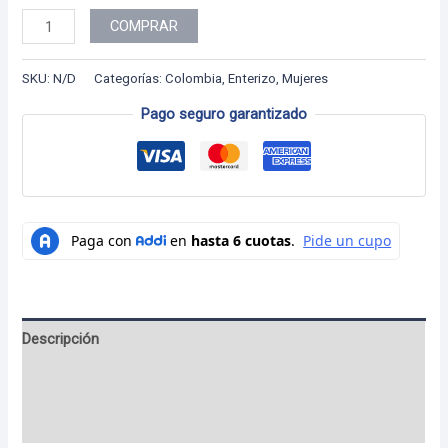
Colección
COMPRAR
Colombia
Enterizo
SKU:
N/D
Categorías:
Colombia
,
Enterizo
,
Mujeres
-
Pago seguro garantizado
31
cantidad
Descripción
Información adicional
Valoraciones (0)