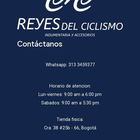
la
página
págin
de
de
producto
produ
Contáctanos
Whatsapp:
313 3459377
Horario de atencion:
Lun-viernes: 9:00 am a 6:00 pm
Sabados: 9:00 am a 5:30 pm
Tienda fisica:
Cra. 38 #25b - 66, Bogotá