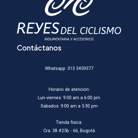
en
la
la
página
págin
de
de
producto
produ
Contáctanos
Whatsapp:
313 3459377
Horario de atencion:
Lun-viernes: 9:00 am a 6:00 pm
Sabados: 9:00 am a 5:30 pm
Tienda fisica:
Cra. 38 #25b - 66, Bogotá