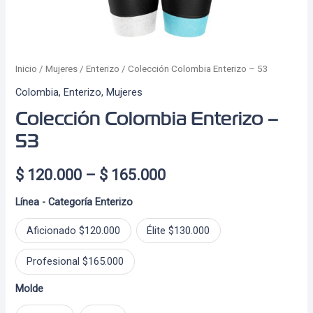
Inicio
/
Mujeres
/
Enterizo
/ Colección Colombia Enterizo – 53
Colombia
,
Enterizo
,
Mujeres
Colección Colombia Enterizo –
53
Price
$
120.000
–
$
165.000
range:
Línea - Categoría Enterizo
$ 120.000
Aficionado $120.000
Élite $130.000
through
Profesional $165.000
$ 165.000
Molde