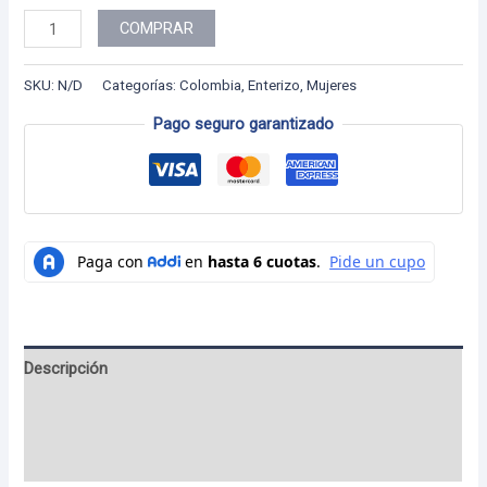
Colección
COMPRAR
Colombia
Enterizo
SKU:
N/D
Categorías:
Colombia
,
Enterizo
,
Mujeres
-
Pago seguro garantizado
53
cantidad
Descripción
Información adicional
Valoraciones (0)