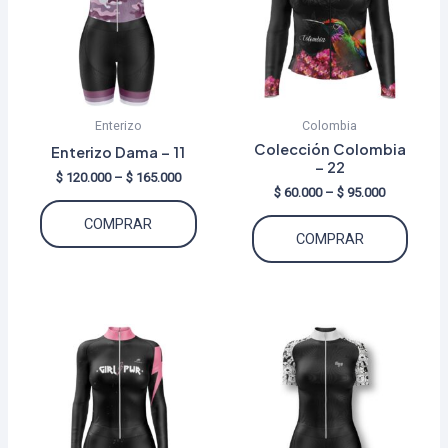
Enterizo
Colombia
Colección Colombia
Enterizo Dama – 11
– 22
Price
$
120.000
–
$
165.000
Price
$
60.000
–
$
95.000
range:
Este
range:
$ 120.000
Este
COMPRAR
$ 60.000
through
producto
COMPRAR
through
$ 165.000
produ
tiene
$ 95.000
tiene
múltiples
múltip
variantes.
varian
Las
Las
opciones
opcio
se
se
pueden
puede
elegir