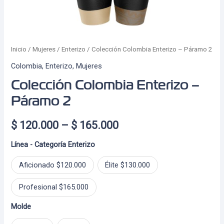
Inicio
/
Mujeres
/
Enterizo
/ Colección Colombia Enterizo – Páramo 2
Colombia
,
Enterizo
,
Mujeres
Colección Colombia Enterizo –
Páramo 2
Price
$
120.000
–
$
165.000
range:
Línea - Categoría Enterizo
$ 120.000
Aficionado $120.000
Élite $130.000
through
Profesional $165.000
$ 165.000
Molde