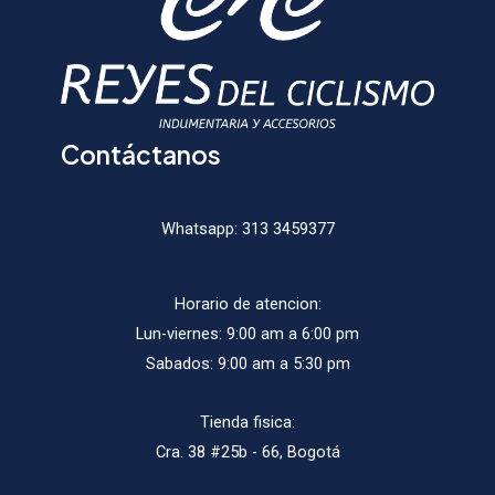
la
la
página
págin
de
de
producto
produ
Contáctanos
Whatsapp:
313 3459377
Horario de atencion:
Lun-viernes: 9:00 am a 6:00 pm
Sabados: 9:00 am a 5:30 pm
Tienda fisica:
Cra. 38 #25b - 66, Bogotá