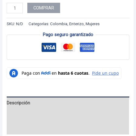
Colección
COMPRAR
Colombia
Enterizo
SKU:
N/D
Categorías:
Colombia
,
Enterizo
,
Mujeres
-
Pago seguro garantizado
Páramo
2
cantidad
Descripción
Información adicional
Valoraciones (0)