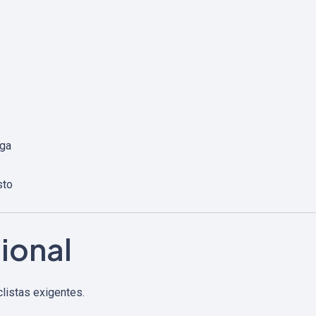
rga
sto
ional
clistas exigentes.