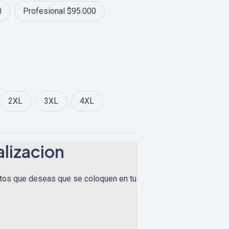
00
0
Profesional $95.000
2XL
3XL
4XL
lizacion
tos que deseas que se coloquen en tu