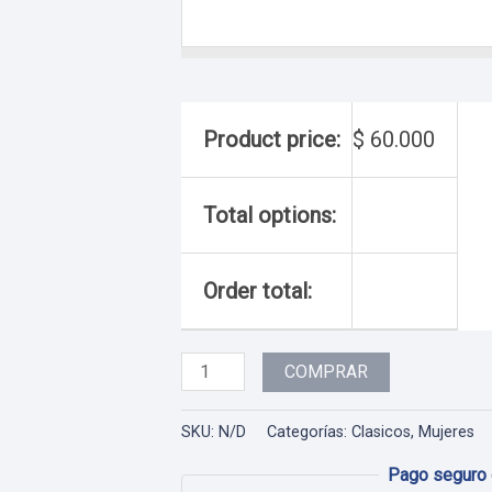
Product price:
$
60.000
Total options:
Order total:
Dama
COMPRAR
-
108
SKU:
N/D
Categorías:
Clasicos
,
Mujeres
cantidad
Pago seguro 