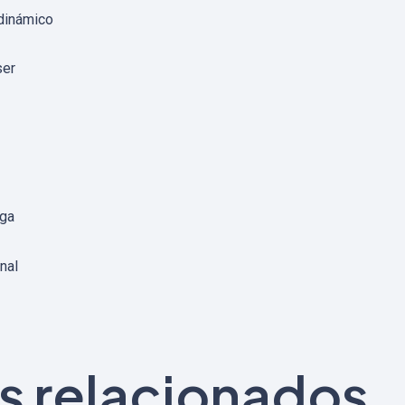
odinámico
ser
rga
nal
s relacionados