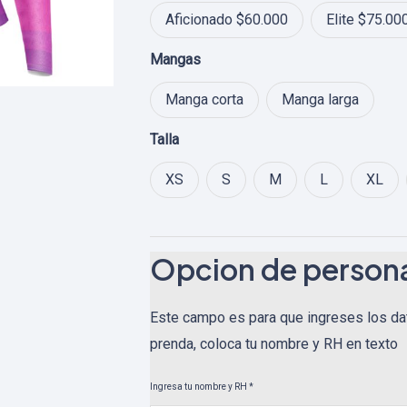
$ 95.0
Aficionado $60.000
Elite $75.00
Mangas
Manga corta
Manga larga
Talla
XS
S
M
L
XL
Opcion de persona
Este campo es para que ingreses los da
prenda, coloca tu nombre y RH en texto
Ingresa tu nombre y RH
*