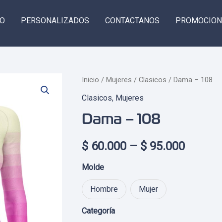
GO
PERSONALIZADOS
CONTACTANOS
PROMOCION
Inicio
/
Mujeres
/
Clasicos
/ Dama – 108
Clasicos
,
Mujeres
Dama – 108
Price
$
60.000
–
$
95.000
range:
Molde
$ 60.0
Hombre
Mujer
throug
Categoría