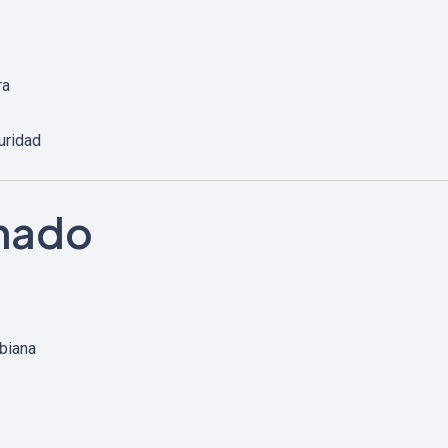
ra
uridad
onado
obiana