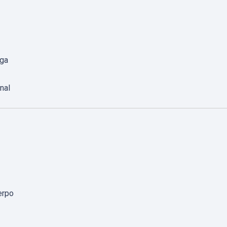
rga
nal
erpo