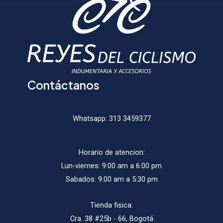
en
en
la
la
página
págin
de
de
producto
produ
Contáctanos
Whatsapp:
313 3459377
Horario de atencion:
Lun-viernes: 9:00 am a 6:00 pm
Sabados: 9:00 am a 5:30 pm
Tienda fisica:
Cra. 38 #25b - 66, Bogotá