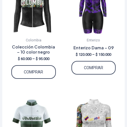
Colombia
Enterizo
Colección Colombia
Enterizo Dama – 09
– 10 color negro
Price
$
120.000
–
$
150.000
Price
$
60.000
–
$
95.000
range:
Este
range:
$ 120.000
Este
COMPRAR
$ 60.000
through
produ
COMPRAR
through
$ 150.000
producto
tiene
$ 95.000
tiene
múltip
múltiples
varian
variantes.
Las
Las
opcio
opciones
se
se
puede