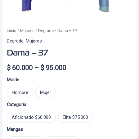
Inicio
/
Mujeres
/
Degrade
/ Dama – 37
Degrade
,
Mujeres
Dama – 37
Price
$
60.000
–
$
95.000
range:
Molde
$ 60.000
Hombre
Mujer
through
Categoría
$ 95.000
Aficionado $60.000
Elite $75.000
Mangas