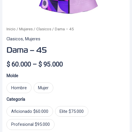
Inicio
/
Mujeres
/
Clasicos
/ Dama – 45
Clasicos
,
Mujeres
Dama – 45
Price
$
60.000
–
$
95.000
range:
Molde
$ 60.000
Hombre
Mujer
through
Categoría
$ 95.000
Aficionado $60.000
Elite $75.000
Profesional $95.000