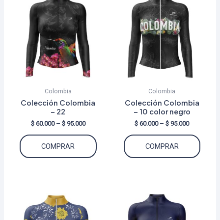
Colombia
Colombia
Colección Colombia
Colección Colombia
– 22
– 10 color negro
Price
Price
$
60.000
–
$
95.000
$
60.000
–
$
95.000
range:
range:
Este
Este
$ 60.000
$ 60.000
COMPRAR
COMPRAR
through
through
producto
produ
$ 95.000
$ 95.000
tiene
tiene
múltiples
múltip
variantes.
varian
Las
Las
opciones
opcio