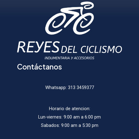
puede
elegir
elegir
en
en
la
la
página
págin
de
de
producto
produ
Contáctanos
Whatsapp:
313 3459377
Horario de atencion:
Lun-viernes: 9:00 am a 6:00 pm
Sabados: 9:00 am a 5:30 pm