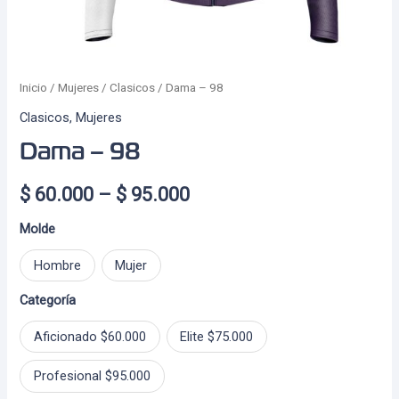
Inicio
/
Mujeres
/
Clasicos
/ Dama – 98
Clasicos
,
Mujeres
Dama – 98
Price
$
60.000
–
$
95.000
range:
Molde
$ 60.000
Hombre
Mujer
through
Categoría
$ 95.000
Aficionado $60.000
Elite $75.000
Profesional $95.000