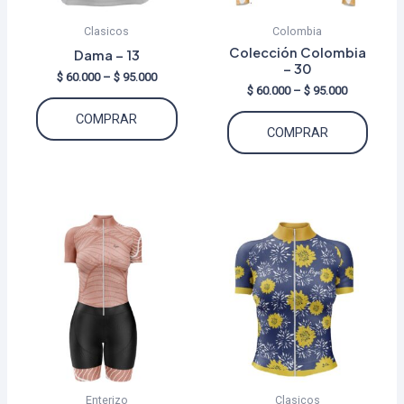
Clasicos
Colombia
Colección Colombia
Dama – 13
– 30
Price
$
60.000
–
$
95.000
Price
$
60.000
–
$
95.000
range:
Este
range:
$ 60.000
Este
COMPRAR
$ 60.000
through
producto
COMPRAR
through
$ 95.000
produ
tiene
$ 95.000
tiene
múltiples
múltip
variantes.
varian
Las
Las
opciones
opcio
se
se
pueden
puede
elegir
elegir
en
en
la
la
página
Enterizo
Clasicos