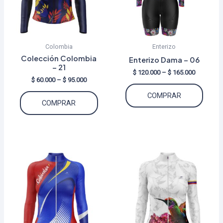
Colombia
Enterizo
Colección Colombia
Enterizo Dama – 06
– 21
Price
$
120.000
–
$
165.000
Price
$
60.000
–
$
95.000
range:
Este
range:
$ 120.000
Este
COMPRAR
$ 60.000
through
produ
COMPRAR
through
$ 165.000
producto
tiene
$ 95.000
tiene
múltip
múltiples
varian
variantes.
Las
Las
opcio
opciones
se
se
puede
pueden
elegir
elegir
en