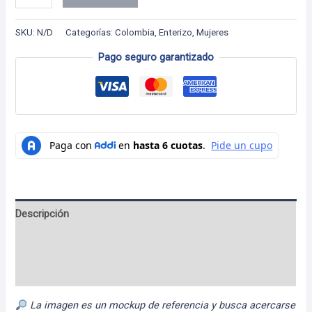
Dama
-
SKU:
N/D
Categorías:
Colombia
,
Enterizo
,
Mujeres
27
Pago seguro garantizado
cantidad
Descripción
Información adicional
Valoraciones (0)
La imagen es un mockup de referencia y busca acercarse