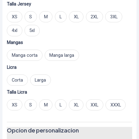
Talla Jersey
XS
S
M
L
XL
2XL
3XL
4xl
5xl
Mangas
Manga corta
Manga larga
Licra
Corta
Larga
Talla Licra
XS
S
M
L
XL
XXL
XXXL
Opcion de personalizacion