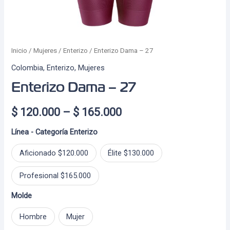
Inicio
/
Mujeres
/
Enterizo
/ Enterizo Dama – 27
Colombia
,
Enterizo
,
Mujeres
Enterizo Dama – 27
Price
$
120.000
–
$
165.000
range:
Línea - Categoría Enterizo
$ 120.000
Aficionado $120.000
Élite $130.000
through
Profesional $165.000
$ 165.000
Molde
Hombre
Mujer