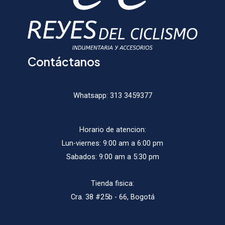
página
págin
de
de
producto
produ
Contáctanos
Whatsapp:
313 3459377
Horario de atencion:
Lun-viernes: 9:00 am a 6:00 pm
Sabados: 9:00 am a 5:30 pm
Tienda fisica:
Cra. 38 #25b - 66, Bogotá