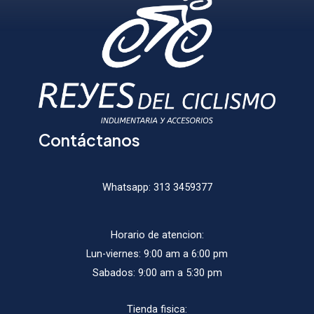
elegir
elegir
en
en
la
la
página
págin
de
de
producto
produ
Contáctanos
Whatsapp:
313 3459377
Horario de atencion:
Lun-viernes: 9:00 am a 6:00 pm
Sabados: 9:00 am a 5:30 pm
Tienda fisica: