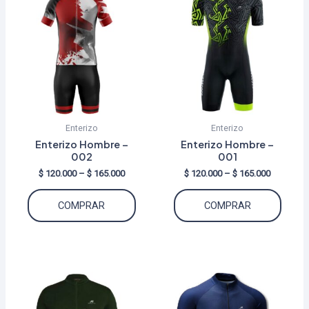
Enterizo
Enterizo
Enterizo Hombre –
Enterizo Hombre –
002
001
Price
Price
$
120.000
–
$
165.000
$
120.000
–
$
165.000
range:
range:
Este
Este
$ 120.000
$ 120.000
COMPRAR
COMPRAR
through
through
producto
produ
$ 165.000
$ 165.000
tiene
tiene
múltiples
múltip
variantes.
varian
Las
Las
opciones
opcio