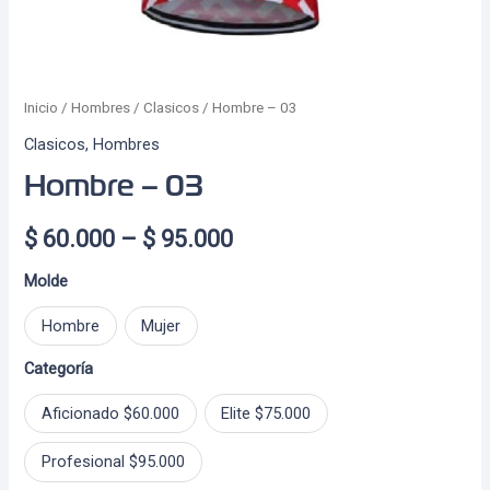
Inicio
/
Hombres
/
Clasicos
/ Hombre – 03
Clasicos
,
Hombres
Hombre – 03
Price
$
60.000
–
$
95.000
range:
Molde
$ 60.000
Hombre
Mujer
through
Categoría
$ 95.000
Aficionado $60.000
Elite $75.000
Profesional $95.000