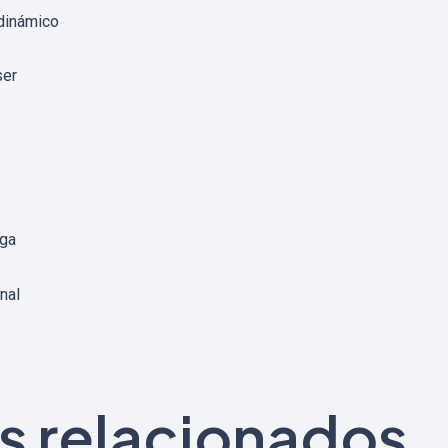
odinámico
ser
rga
nal
s relacionados