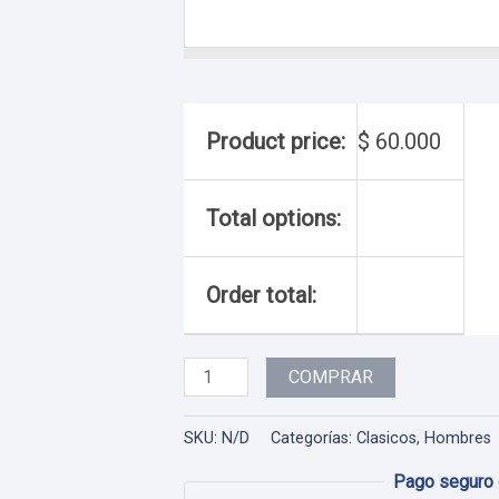
Product price:
$
60.000
Total options:
Order total:
Hombre
COMPRAR
-
102
SKU:
N/D
Categorías:
Clasicos
,
Hombres
cantidad
Pago seguro 