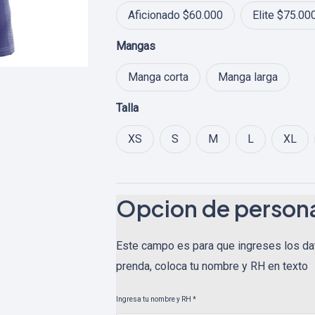
$ 95.0
Aficionado $60.000
Elite $75.00
Mangas
Manga corta
Manga larga
Talla
XS
S
M
L
XL
Opcion de persona
Este campo es para que ingreses los da
prenda, coloca tu nombre y RH en texto
Ingresa tu nombre y RH
*