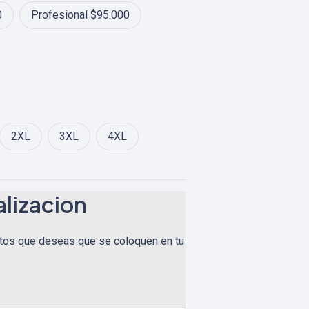
00
0
Profesional $95.000
2XL
3XL
4XL
lizacion
tos que deseas que se coloquen en tu