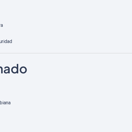
ra
uridad
onado
obiana