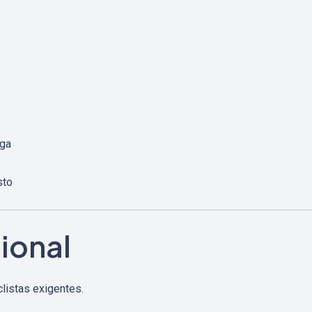
rga
sto
ional
clistas exigentes.