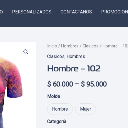
GO
PERSONALIZADOS
CONTACTANOS
PROMOCION
Inicio
/
Hombres
/
Clasicos
/ Hombre – 10
Clasicos
,
Hombres
Hombre – 102
Price
$
60.000
–
$
95.000
range:
Molde
$ 60.0
Hombre
Mujer
throug
Categoría