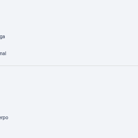
rga
nal
erpo