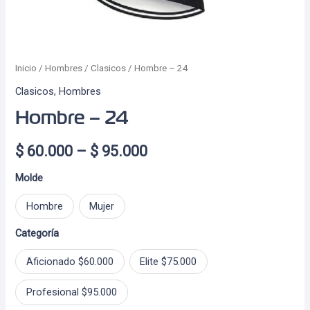
Inicio
/
Hombres
/
Clasicos
/ Hombre – 24
Clasicos
,
Hombres
Hombre – 24
Price
$
60.000
–
$
95.000
range:
Molde
$ 60.000
Hombre
Mujer
through
Categoría
$ 95.000
Aficionado $60.000
Elite $75.000
Profesional $95.000