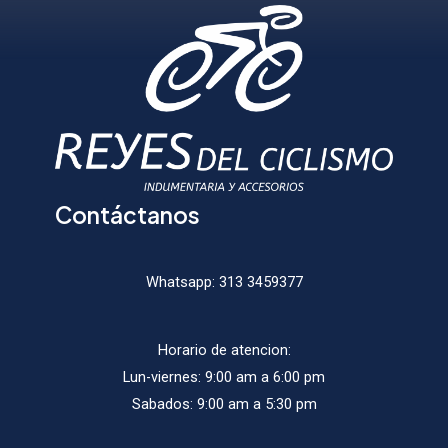
puede
elegir
elegir
en
en
la
la
página
págin
de
de
producto
produ
Contáctanos
Whatsapp:
313 3459377
Horario de atencion:
Lun-viernes: 9:00 am a 6:00 pm
Sabados: 9:00 am a 5:30 pm