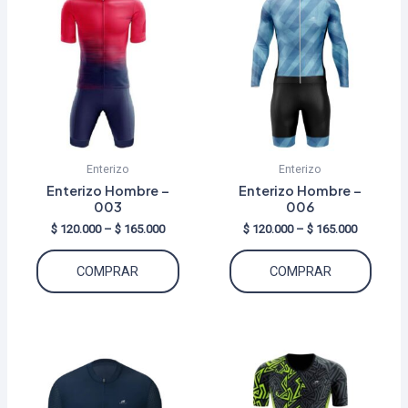
Enterizo
Enterizo
Enterizo Hombre –
Enterizo Hombre –
003
006
Price
Price
$
120.000
–
$
165.000
$
120.000
–
$
165.000
range:
range:
Este
Este
$ 120.000
$ 120.000
COMPRAR
COMPRAR
through
through
producto
produ
$ 165.000
$ 165.000
tiene
tiene
múltiples
múltip
variantes.
varian
Las
Las
opciones
opcio