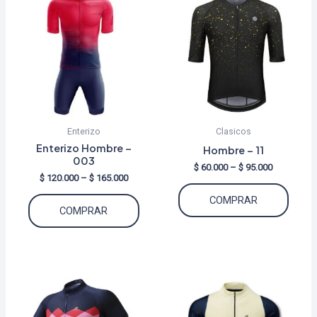
Enterizo
Clasicos
Enterizo Hombre –
Hombre – 11
003
Price
$
60.000
–
$
95.000
Price
$
120.000
–
$
165.000
range:
Este
range:
$ 60.000
Este
COMPRAR
$ 120.000
through
produ
COMPRAR
through
$ 95.000
producto
tiene
$ 165.000
tiene
múltip
múltiples
varian
variantes.
Las
Las
opcio
opciones