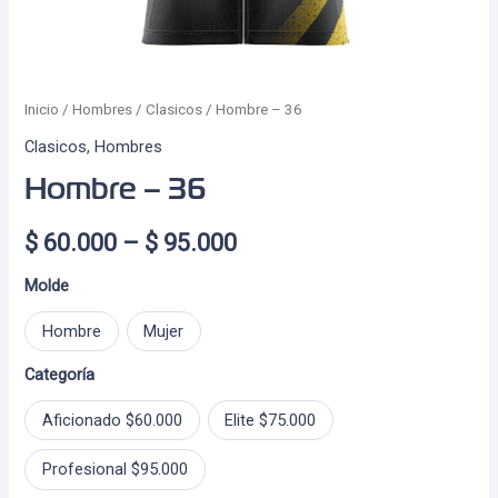
Inicio
/
Hombres
/
Clasicos
/ Hombre – 36
Clasicos
,
Hombres
Hombre – 36
Price
$
60.000
–
$
95.000
range:
Molde
$ 60.000
Hombre
Mujer
through
Categoría
$ 95.000
Aficionado $60.000
Elite $75.000
Profesional $95.000