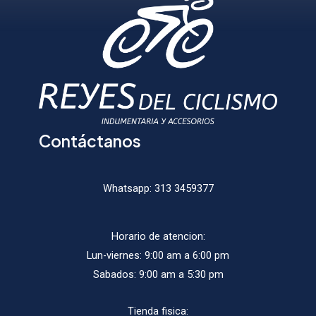
elegir
elegir
en
en
la
la
página
págin
de
de
producto
produ
Contáctanos
Whatsapp:
313 3459377
Horario de atencion:
Lun-viernes: 9:00 am a 6:00 pm
Sabados: 9:00 am a 5:30 pm
Tienda fisica: