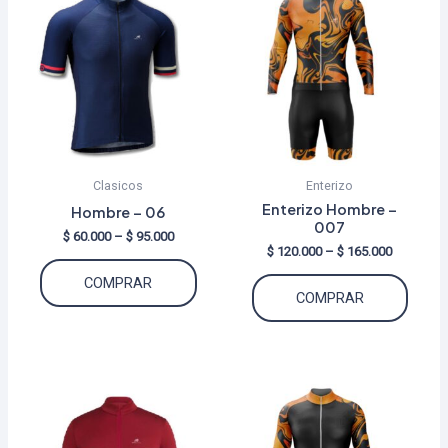
Clasicos
Enterizo
Enterizo Hombre –
Hombre – 06
007
Price
$
60.000
–
$
95.000
Price
$
120.000
–
$
165.000
range:
Este
range:
$ 60.000
Este
COMPRAR
$ 120.000
through
producto
COMPRAR
through
$ 95.000
produ
tiene
$ 165.000
tiene
múltiples
múltip
variantes.
varian
Las
Las
opciones
opcio