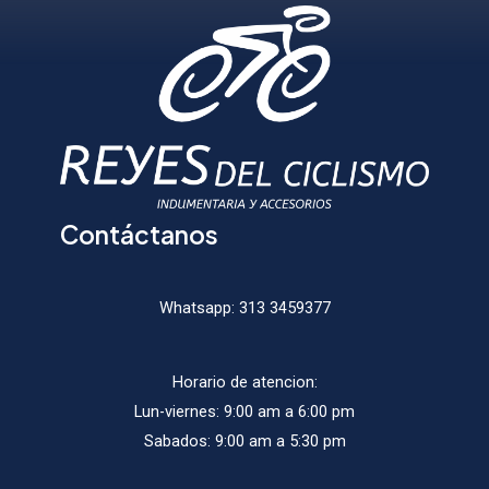
puede
elegir
elegir
en
en
la
la
página
págin
de
de
producto
produ
Contáctanos
Whatsapp:
313 3459377
Horario de atencion:
Lun-viernes: 9:00 am a 6:00 pm
Sabados: 9:00 am a 5:30 pm