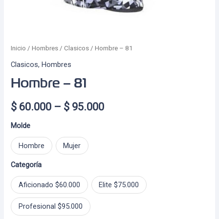
Inicio
/
Hombres
/
Clasicos
/ Hombre – 81
Clasicos
,
Hombres
Hombre – 81
Price
$
60.000
–
$
95.000
range:
Molde
$ 60.000
Hombre
Mujer
through
Categoría
$ 95.000
Aficionado $60.000
Elite $75.000
Profesional $95.000