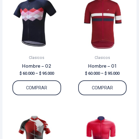
Clasicos
Clasicos
Hombre – 02
Hombre – 01
Price
Price
$
60.000
–
$
95.000
$
60.000
–
$
95.000
range:
range:
Este
Este
$ 60.000
$ 60.000
COMPRAR
COMPRAR
through
through
producto
produ
$ 95.000
$ 95.000
tiene
tiene
múltiples
múltip
variantes.
varian
Las
Las
opciones
opcio