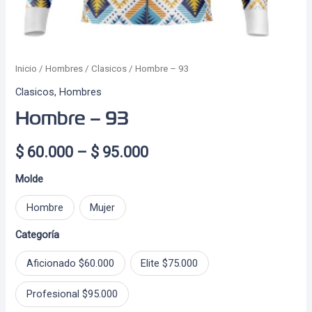
Inicio
/
Hombres
/
Clasicos
/ Hombre – 93
Clasicos
,
Hombres
Hombre – 93
Price
$
60.000
–
$
95.000
range:
Molde
$ 60.000
Hombre
Mujer
through
Categoría
$ 95.000
Aficionado $60.000
Elite $75.000
Profesional $95.000