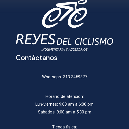
elegir
elegir
en
en
la
la
página
págin
de
de
producto
produ
Contáctanos
Whatsapp:
313 3459377
Horario de atencion:
Lun-viernes: 9:00 am a 6:00 pm
Sabados: 9:00 am a 5:30 pm
Tienda fisica: