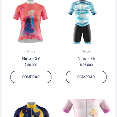
Niños
Niños
Niño – 29
Niño – 76
$
50.000
$
95.000
Este
Este
COMPRAR
COMPRAR
producto
produ
tiene
tiene
múltiples
múltip
variantes.
varian
Las
Las
opciones
opcio