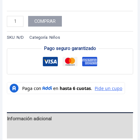
Niño
COMPRAR
-
06
SKU:
N/D
Categoría:
Niños
cantidad
Pago seguro garantizado
Información adicional
Valoraciones (0)