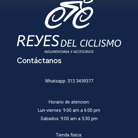
elegir
elegir
en
en
la
la
página
págin
de
de
producto
produ
Contáctanos
Whatsapp:
313 3459377
Horario de atencion:
Lun-viernes: 9:00 am a 6:00 pm
Sabados: 9:00 am a 5:30 pm
Tienda fisica: