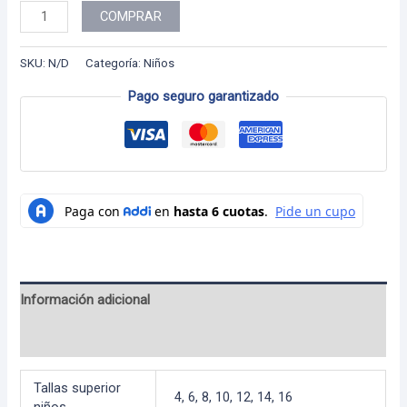
Niño
COMPRAR
-
24
SKU:
N/D
Categoría:
Niños
cantidad
Pago seguro garantizado
Información adicional
Valoraciones (0)
Tallas superior
4
,
6
,
8
,
10
,
12
,
14
,
16