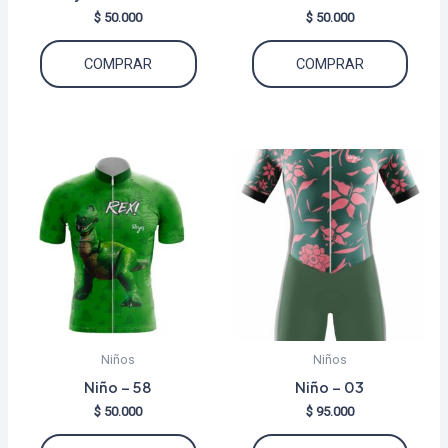
$
50.000
$
50.000
Este
Este
COMPRAR
COMPRAR
producto
produ
tiene
tiene
múltiples
múltip
variantes.
varian
Las
Las
opciones
opcio
se
se
pueden
puede
elegir
elegir
en
en
la
la
Niños
Niños
página
págin
Niño – 58
Niño – 03
de
de
$
50.000
$
95.000
producto
produ
Este
Este