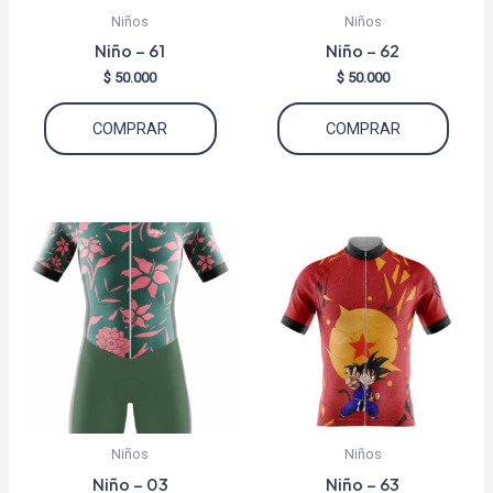
Niños
Niños
Niño – 61
Niño – 62
$
50.000
$
50.000
Este
Este
COMPRAR
COMPRAR
producto
produ
tiene
tiene
múltiples
múltip
variantes.
varian
Las
Las
opciones
opcio
se
se
pueden
puede
elegir
elegir
en
en
la
la
Niños
Niños
página
págin
Niño – 03
Niño – 63