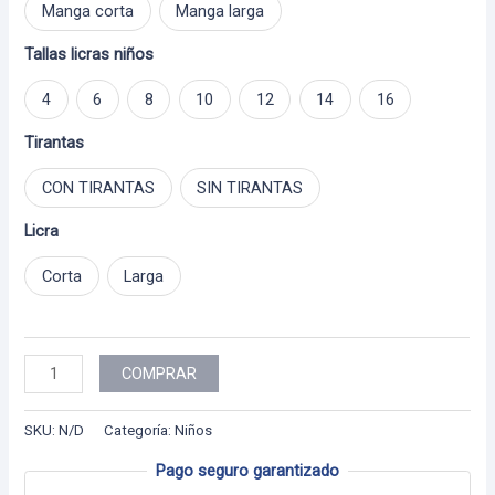
Manga corta
Manga larga
Tallas licras niños
4
6
8
10
12
14
16
Tirantas
CON TIRANTAS
SIN TIRANTAS
Licra
Corta
Larga
Niño
COMPRAR
-
88
SKU:
N/D
Categoría:
Niños
cantidad
Pago seguro garantizado