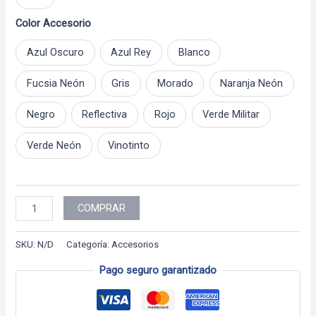
$ 75.000
Color Accesorio
Azul Oscuro
Azul Rey
Blanco
Fucsia Neón
Gris
Morado
Naranja Neón
Negro
Reflectiva
Rojo
Verde Militar
Verde Neón
Vinotinto
Rompevientos
COMPRAR
cantidad
SKU:
N/D
Categoría:
Accesorios
Pago seguro garantizado