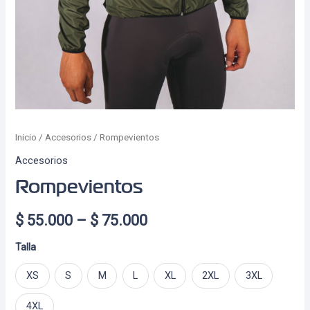
Inicio
/
Accesorios
/ Rompevientos
Accesorios
Rompevientos
Price
$
55.000
–
$
75.000
range:
Talla
$ 55.000
XS
S
M
L
XL
2XL
3XL
through
4XL