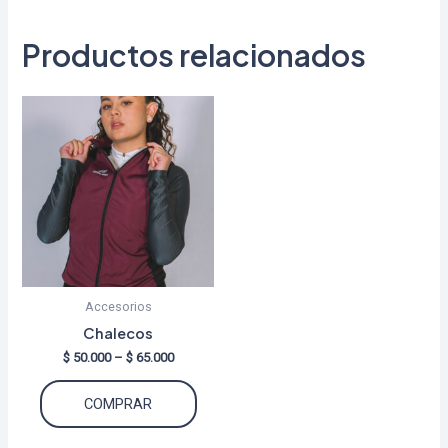
Productos relacionados
Accesorios
Chalecos
Price
$
50.000
–
$
65.000
range:
Este
$ 50.000
COMPRAR
through
producto
$ 65.000
tiene