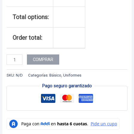
Total options:
Order total:
Uniforme
COMPRAR
-
17
SKU:
N/D
Categorías:
Básico
,
Uniformes
M
Pago seguro garantizado
cantidad