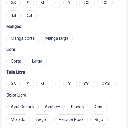
XS
S
M
L
XL
2XL
3XL
4xl
5xl
Mangas
Manga corta
Manga larga
Licra
Corta
Larga
Talla Licra
XS
S
M
L
XL
XXL
XXXL
Color Licra
Azul Oscuro
Azul rey
Blanco
Gris
Morado
Negro
Palo de Rosa
Rojo