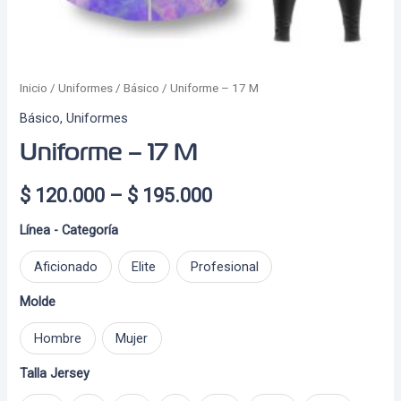
Inicio
/
Uniformes
/
Básico
/ Uniforme – 17 M
Básico
,
Uniformes
Uniforme – 17 M
Price
$
120.000
–
$
195.000
range:
Línea - Categoría
$ 120.000
Aficionado
Elite
Profesional
through
Molde
$ 195.000
Hombre
Mujer
Talla Jersey