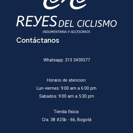
la
la
página
págin
de
de
producto
produ
Contáctanos
Whatsapp:
313 3459377
Horario de atencion:
Lun-viernes: 9:00 am a 6:00 pm
Sabados: 9:00 am a 5:30 pm
Tienda fisica:
Cra. 38 #25b - 66, Bogotá