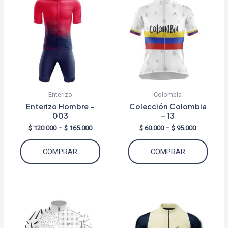
Enterizo
Colombia
Enterizo Hombre –
Colección Colombia
003
– 13
Price
Price
$
120.000
–
$
165.000
$
60.000
–
$
95.000
range:
range:
Este
Este
$ 120.000
$ 60.000
COMPRAR
COMPRAR
through
through
producto
produ
$ 165.000
$ 95.000
tiene
tiene
múltiples
múltip
variantes.
varian
Las
Las
opciones
opcio