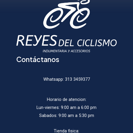
elegir
elegir
en
en
la
la
página
págin
de
de
producto
produ
Contáctanos
Whatsapp:
313 3459377
Horario de atencion:
Lun-viernes: 9:00 am a 6:00 pm
Sabados: 9:00 am a 5:30 pm
Tienda fisica: