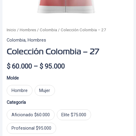
Inicio
/
Hombres
/
Colombia
/ Colección Colombia – 27
Colombia
,
Hombres
Colección Colombia – 27
Price
$
60.000
–
$
95.000
range:
Molde
$ 60.000
Hombre
Mujer
through
Categoría
$ 95.000
Aficionado $60.000
Elite $75.000
Profesional $95.000