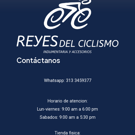
elegir
elegir
en
en
la
la
págin
página
de
de
produ
producto
Contáctanos
Whatsapp:
313 3459377
Horario de atencion:
Lun-viernes: 9:00 am a 6:00 pm
Sabados: 9:00 am a 5:30 pm
Tienda fisica: