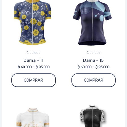
Clasicos
Clasicos
Dama – 11
Dama – 15
Price
Price
$
60.000
–
$
95.000
$
60.000
–
$
95.000
range:
range:
Este
Este
$ 60.000
$ 60.000
COMPRAR
COMPRAR
through
through
producto
produ
$ 95.000
$ 95.000
tiene
tiene
múltiples
múltip
variantes.
varian
Las
Las
opciones
opcio