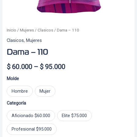
Inicio
/
Mujeres
/
Clasicos
/ Dama – 110
Clasicos
,
Mujeres
Dama – 110
Price
$
60.000
–
$
95.000
range:
Molde
$ 60.000
Hombre
Mujer
through
Categoría
$ 95.000
Aficionado $60.000
Elite $75.000
Profesional $95.000