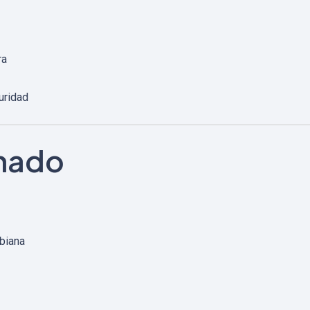
ra
uridad
onado
obiana