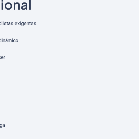
ional
clistas exigentes.
odinámico
ser
rga