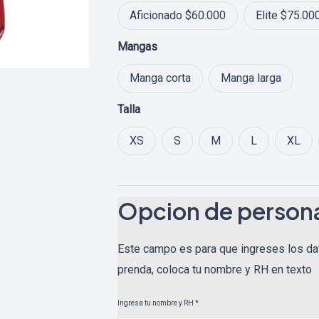
$ 95.0
Aficionado $60.000
Elite $75.00
Mangas
Manga corta
Manga larga
Talla
XS
S
M
L
XL
Opcion de persona
Este campo es para que ingreses los da
prenda, coloca tu nombre y RH en texto
Ingresa tu nombre y RH
*