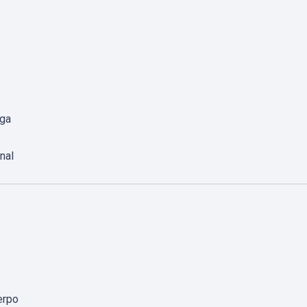
rga
nal
erpo