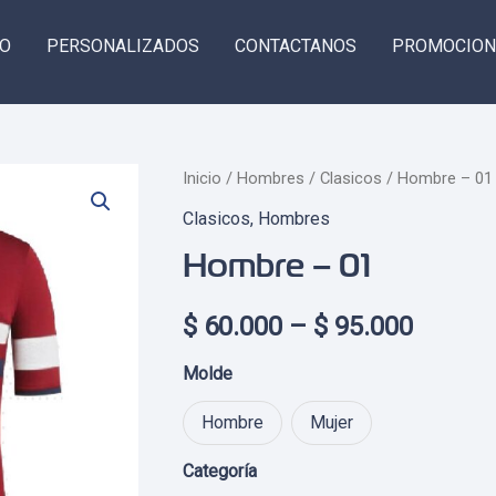
GO
PERSONALIZADOS
CONTACTANOS
PROMOCION
Inicio
/
Hombres
/
Clasicos
/ Hombre – 01
Clasicos
,
Hombres
Hombre – 01
Price
$
60.000
–
$
95.000
range:
Molde
$ 60.0
Hombre
Mujer
throug
Categoría