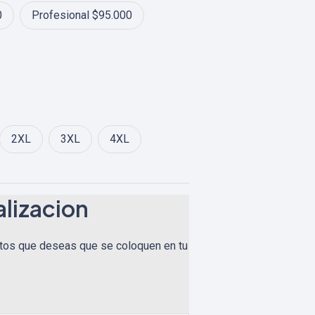
00
0
Profesional $95.000
2XL
3XL
4XL
lizacion
tos que deseas que se coloquen en tu