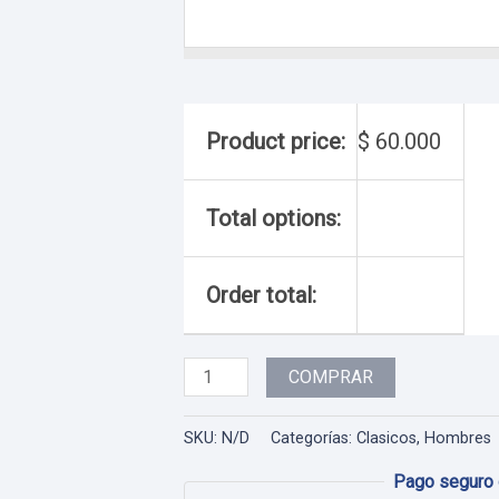
Product price:
$
60.000
Total options:
Order total:
Hombre
COMPRAR
-
01
SKU:
N/D
Categorías:
Clasicos
,
Hombres
cantidad
Pago seguro 